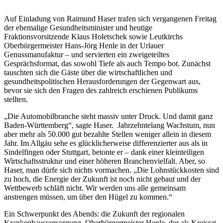
Auf Einladung von Raimund Haser trafen sich vergangenen Freitag
der ehemalige Gesundheitsminister und heutige
Fraktionsvorsitzende Klaus Holetschek sowie Leutkirchs
Oberbürgermeister Hans-Jörg Henle in der Urlauer
Genussmanufaktur – und servierten ein zweigeteiltes
Gesprächsformat, das sowohl Tiefe als auch Tempo bot. Zunächst
tauschten sich die Gäste über die wirtschaftlichen und
gesundheitspolitischen Herausforderungen der Gegenwart aus,
bevor sie sich den Fragen des zahlreich erschienen Publikums
stellten.
„Die Automobilbranche steht massiv unter Druck. Und damit ganz
Baden-Württemberg“, sagte Haser. Jahrzehntelang Wachstum, nun
aber mehr als 50.000 gut bezahlte Stellen weniger allein in diesem
Jahr. Im Allgäu sehe es glücklicherweise differenzierter aus als in
Sindelfingen oder Stuttgart, betonte er – dank einer kleinteiligen
Wirtschaftsstruktur und einer höheren Branchenvielfalt. Aber, so
Haser, man dürfe sich nichts vormachen. „Die Lohnstückkosten sind
zu hoch, die Energie der Zukunft ist noch nicht gebaut und der
Wettbewerb schläft nicht. Wir werden uns alle gemeinsam
anstrengen müssen, um über den Hügel zu kommen.“
Ein Schwerpunkt des Abends: die Zukunft der regionalen
Krankenhausversorgung. Oberbürgermeister Henle, der als Kreisrat