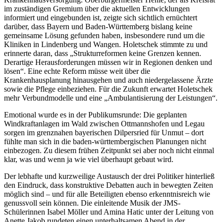
im zuständigen Gremium über die aktuellen Entwicklungen
informiert und eingebunden ist, zeigte sich sichtlich ernüchtert
darüber, dass Bayern und Baden-Württemberg bislang keine
gemeinsame Lösung gefunden haben, insbesondere rund um die
Kliniken in Lindenberg und Wangen. Holetschek stimmte zu und
erinnerte daran, dass „Strukturreformen keine Grenzen kennen.
Derartige Herausforderungen müssen wir in Regionen denken und
lösen“. Eine echte Reform müsse weit über die
Krankenhausplanung hinausgehen und auch niedergelassene Ärzte
sowie die Pflege einbeziehen. Für die Zukunft erwartet Holetschek
mehr Verbundmodelle und eine „Ambulantisierung der Leistungen“.
Emotional wurde es in der Publikumsrunde: Die geplanten
Windkraftanlagen im Wald zwischen Ottmannshofen und Legau
sorgen im grenznahen bayerischen Dilpersried für Unmut – dort
fühlte man sich in die baden-württembergischen Planungen nicht
einbezogen. Zu diesem frühen Zeitpunkt sei aber noch nicht einmal
klar, was und wenn ja wie viel überhaupt gebaut wird.
Der lebhafte und kurzweilige Austausch der drei Politiker hinterließ
den Eindruck, dass konstruktive Debatten auch in bewegten Zeiten
möglich sind – und für alle Beteiligten ebenso erkenntnisreich wie
genussvoll sein können. Die einleitende Musik der JMS-
Schülerinnen Isabel Möller und Amina Hatic unter der Leitung von
Anette Jakob rundeten einen unterhaltsamen Abend in der