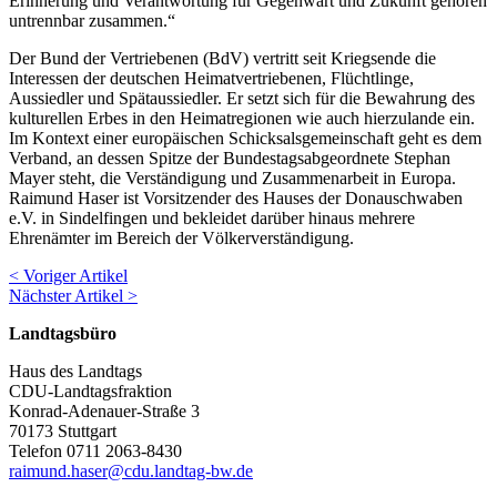
Erinnerung und Verantwortung für Gegenwart und Zukunft gehören
untrennbar zusammen.“
Der Bund der Vertriebenen (BdV) vertritt seit Kriegsende die
Interessen der deutschen Heimatvertriebenen, Flüchtlinge,
Aussiedler und Spätaussiedler. Er setzt sich für die Bewahrung des
kulturellen Erbes in den Heimatregionen wie auch hierzulande ein.
Im Kontext einer europäischen Schicksalsgemeinschaft geht es dem
Verband, an dessen Spitze der Bundestagsabgeordnete Stephan
Mayer steht, die Verständigung und Zusammenarbeit in Europa.
Raimund Haser ist Vorsitzender des Hauses der Donauschwaben
e.V. in Sindelfingen und bekleidet darüber hinaus mehrere
Ehrenämter im Bereich der Völkerverständigung.
< Voriger Artikel
Nächster Artikel >
Landtagsbüro
Haus des Landtags
CDU-Landtagsfraktion
Konrad-Adenauer-Straße 3
70173 Stuttgart
Telefon 0711 2063-8430
raimund.haser@cdu.landtag-bw.de