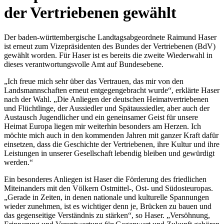
der Vertriebenen gewählt
Der baden-württembergische Landtagsabgeordnete Raimund Haser
ist erneut zum Vizepräsidenten des Bundes der Vertriebenen (BdV)
gewählt worden. Für Haser ist es bereits die zweite Wiederwahl in
dieses verantwortungsvolle Amt auf Bundesebene.
„Ich freue mich sehr über das Vertrauen, das mir von den
Landsmannschaften erneut entgegengebracht wurde“, erklärte Haser
nach der Wahl. „Die Anliegen der deutschen Heimatvertriebenen
und Flüchtlinge, der Aussiedler und Spätaussiedler, aber auch der
Austausch Jugendlicher und ein geneinsamer Geist für unsere
Heimat Europa liegen mir weiterhin besonders am Herzen. Ich
möchte mich auch in den kommenden Jahren mit ganzer Kraft dafür
einsetzen, dass die Geschichte der Vertriebenen, ihre Kultur und ihre
Leistungen in unserer Gesellschaft lebendig bleiben und gewürdigt
werden.“
Ein besonderes Anliegen ist Haser die Förderung des friedlichen
Miteinanders mit den Völkern Ostmittel-, Ost- und Südosteuropas.
„Gerade in Zeiten, in denen nationale und kulturelle Spannungen
wieder zunehmen, ist es wichtiger denn je, Brücken zu bauen und
das gegenseitige Verständnis zu stärken“, so Haser. „Versöhnung,