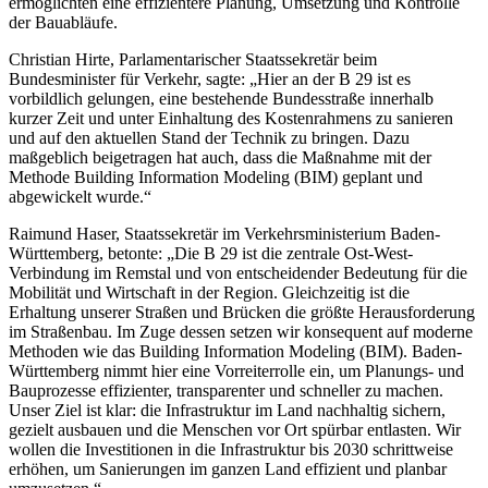
ermöglichten eine effizientere Planung, Umsetzung und Kontrolle
der Bauabläufe.
Christian Hirte, Parlamentarischer Staatssekretär beim
Bundesminister für Verkehr, sagte: „Hier an der B 29 ist es
vorbildlich gelungen, eine bestehende Bundesstraße innerhalb
kurzer Zeit und unter Einhaltung des Kostenrahmens zu sanieren
und auf den aktuellen Stand der Technik zu bringen. Dazu
maßgeblich beigetragen hat auch, dass die Maßnahme mit der
Methode Building Information Modeling (BIM) geplant und
abgewickelt wurde.“
Raimund Haser, Staatssekretär im Verkehrsministerium Baden-
Württemberg, betonte: „Die B 29 ist die zentrale Ost-West-
Verbindung im Remstal und von entscheidender Bedeutung für die
Mobilität und Wirtschaft in der Region. Gleichzeitig ist die
Erhaltung unserer Straßen und Brücken die größte Herausforderung
im Straßenbau. Im Zuge dessen setzen wir konsequent auf moderne
Methoden wie das Building Information Modeling (BIM). Baden-
Württemberg nimmt hier eine Vorreiterrolle ein, um Planungs- und
Bauprozesse effizienter, transparenter und schneller zu machen.
Unser Ziel ist klar: die Infrastruktur im Land nachhaltig sichern,
gezielt ausbauen und die Menschen vor Ort spürbar entlasten. Wir
wollen die Investitionen in die Infrastruktur bis 2030 schrittweise
erhöhen, um Sanierungen im ganzen Land effizient und planbar