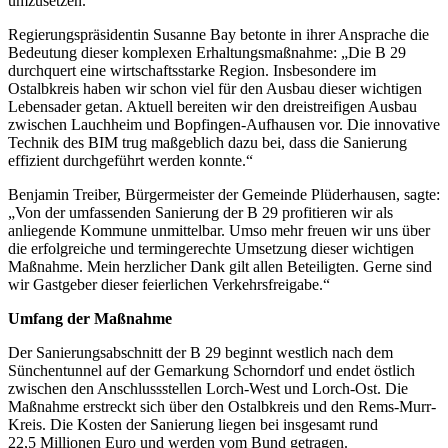
umzusetzen.“
Regierungspräsidentin Susanne Bay betonte in ihrer Ansprache die
Bedeutung dieser komplexen Erhaltungsmaßnahme: „Die B 29
durchquert eine wirtschaftsstarke Region. Insbesondere im
Ostalbkreis haben wir schon viel für den Ausbau dieser wichtigen
Lebensader getan. Aktuell bereiten wir den dreistreifigen Ausbau
zwischen Lauchheim und Bopfingen-Aufhausen vor. Die innovative
Technik des BIM trug maßgeblich dazu bei, dass die Sanierung
effizient durchgeführt werden konnte.“
Benjamin Treiber, Bürgermeister der Gemeinde Plüderhausen, sagte:
„Von der umfassenden Sanierung der B 29 profitieren wir als
anliegende Kommune unmittelbar. Umso mehr freuen wir uns über
die erfolgreiche und termingerechte Umsetzung dieser wichtigen
Maßnahme. Mein herzlicher Dank gilt allen Beteiligten. Gerne sind
wir Gastgeber dieser feierlichen Verkehrsfreigabe.“
Umfang der Maßnahme
Der Sanierungsabschnitt der B 29 beginnt westlich nach dem
Sünchentunnel auf der Gemarkung Schorndorf und endet östlich
zwischen den Anschlussstellen Lorch-West und Lorch-Ost. Die
Maßnahme erstreckt sich über den Ostalbkreis und den Rems-Murr-
Kreis. Die Kosten der Sanierung liegen bei insgesamt rund
22,5 Millionen Euro und werden vom Bund getragen.